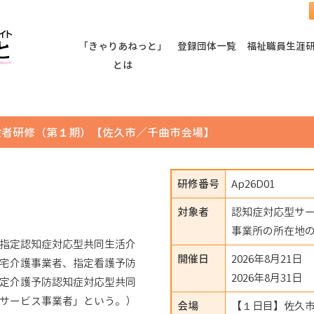
「きゃりあねっと」
登録団体一覧
福祉職員生涯
とは
設者研修（第１期）【佐久市／千曲市会場】
研修番号
Ap26D01
対象者
認知症対応型サ
事業所の所在地
指定認知症対応型共同生活介
開催日
2026年8月21日
宅介護事業者、指定看護予防
2026年8月31日
定介護予防認知症対応型共同
サービス事業者」という。）
会場
【１日目】佐久