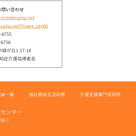
お問い合わせ
reshidousha.net
dousha.net/?page_id=60
-6755
-6756
市緑が丘1-17-14
知症介護指導者会
団体一覧
福祉職員生涯研修
介護支援専門員研修
材センター
8-1