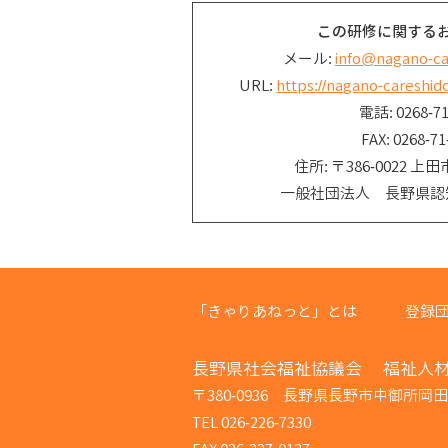
この研修に関する
メール:
info@nagano-ca
URL:
https://nagano-careshi
電話: 0268-71
FAX: 0268-71
住所: 〒386-0022 上田
一般社団法人 長野県認
「きゃりあねっと」とは
登録
長野県社会福祉協議会 福祉人
〒380-0936 長野県長野市中御所岡田9
TEL 026-226-7330