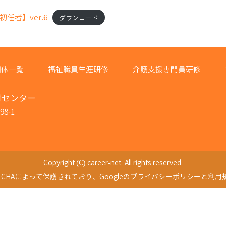
者】ver.6
ダウンロード
団体一覧
福祉職員生涯研修
介護支援専門員研修
材センター
8-1
Copyright (C) career-net. All rights reserved.
TCHAによって保護されており、Googleの
プライバシーポリシー
と
利用